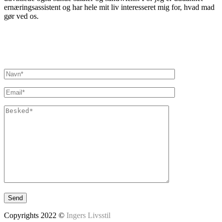
ernæringsassistent og har hele mit liv interesseret mig for, hvad mad
gør ved os.
Inger@ingerslivsstil.dk
+45 40 11 49 61
Lysbrofabrikken 40 2. th, 8600 Silkeborg
Copyrights 2022 ©
Ingers Livsstil