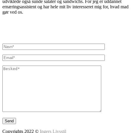
udviklede også sunde salater og sandwichs. For jeg er uddannet
ernæringsassistent og har hele mit liv interesseret mig for, hvad mad
gør ved os.
Inger@ingerslivsstil.dk
+45 40 11 49 61
Lysbrofabrikken 40 2. th, 8600 Silkeborg
Copyrights 2022 ©
Ingers Livsstil