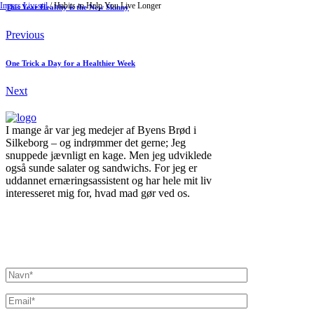
Ingers Livsstil
/
Habits to Help You Live Longer
This Year Healthy is the New Skinny
Previous
One Trick a Day for a Healthier Week
Next
I mange år var jeg medejer af Byens Brød i
Silkeborg – og indrømmer det gerne; Jeg
snuppede jævnligt en kage. Men jeg udviklede
også sunde salater og sandwichs. For jeg er
uddannet ernæringsassistent og har hele mit liv
interesseret mig for, hvad mad gør ved os.
Inger@ingerslivsstil.dk
+45 40 11 49 61
Lysbrofabrikken 40 2. th, 8600 Silkeborg