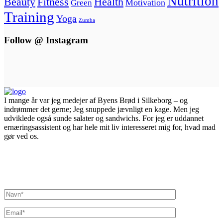
Nutrition
Beauty
Fitness
Health
Motivation
Green
Training
Yoga
Zumba
Follow @ Instagram
I mange år var jeg medejer af Byens Brød i Silkeborg – og
indrømmer det gerne; Jeg snuppede jævnligt en kage. Men jeg
udviklede også sunde salater og sandwichs. For jeg er uddannet
ernæringsassistent og har hele mit liv interesseret mig for, hvad mad
gør ved os.
Inger@ingerslivsstil.dk
+45 40 11 49 61
Lysbrofabrikken 40 2. th, 8600 Silkeborg