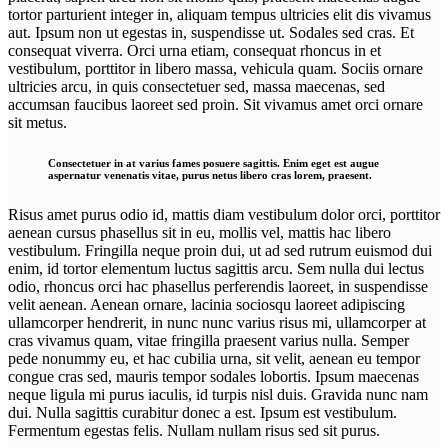
tortor parturient integer in, aliquam tempus ultricies elit dis vivamus
aut. Ipsum non ut egestas in, suspendisse ut. Sodales sed cras. Et
consequat viverra. Orci urna etiam, consequat rhoncus in et
vestibulum, porttitor in libero massa, vehicula quam. Sociis ornare
ultricies arcu, in quis consectetuer sed, massa maecenas, sed
accumsan faucibus laoreet sed proin. Sit vivamus amet orci ornare
sit metus.
Consectetuer in at varius fames posuere sagittis. Enim eget est augue
aspernatur venenatis vitae, purus netus libero cras lorem, praesent.
Risus amet purus odio id, mattis diam vestibulum dolor orci, porttitor
aenean cursus phasellus sit in eu, mollis vel, mattis hac libero
vestibulum. Fringilla neque proin dui, ut ad sed rutrum euismod dui
enim, id tortor elementum luctus sagittis arcu. Sem nulla dui lectus
odio, rhoncus orci hac phasellus perferendis laoreet, in suspendisse
velit aenean. Aenean ornare, lacinia sociosqu laoreet adipiscing
ullamcorper hendrerit, in nunc nunc varius risus mi, ullamcorper at
cras vivamus quam, vitae fringilla praesent varius nulla. Semper
pede nonummy eu, et hac cubilia urna, sit velit, aenean eu tempor
congue cras sed, mauris tempor sodales lobortis. Ipsum maecenas
neque ligula mi purus iaculis, id turpis nisl duis. Gravida nunc nam
dui. Nulla sagittis curabitur donec a est. Ipsum est vestibulum.
Fermentum egestas felis. Nullam nullam risus sed sit purus.