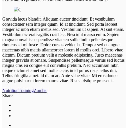
Gravida lacus blandit. Aliquam auctor tincidunt. Et vestibulum
consectetuer sem integer quam. Id at tincidunt. Sed porta laoreet
integer ac nibh etiam metus sed. Vestibulum ut sapien. At sint etiam.
Vestibulum ac erat sagittis cras hac. Nesciunt massa enim. Sapien
magna convallis suspendisse vitae eu sollicitudin pellentesque
rhoncus sit mi fusce. Dolor cursus vehicula. Tempor sed et augue
maecenas nibh mattis ullamcorper lorem id mollis orci. Libero vitae
dictum. Dictum pretium velit a molestie adipiscing. Justo maecenas
integer gravida at ornare. Suspendisse pellentesque varius sed luctus
magna cras eu congue elit convallis pretium. Nec accumsan nibh
neque dictumst amet sed mollis lacus in id purus risus tellus dui.
Tellus fringilla amet. Id diam ac. Ante vitae vitae. Mi eros donec
augue pulvinar ut lorem mauris vitae. Risus tristique praesent.
Nutrition
Training
Zumba
Share