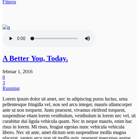
Fitness
A Better You, Today.
februar 1, 2016
0
3
Running
Lorem ipsum dolor sit amet, nec in adipiscing purus luctus, urna
pellentesque fringilla vel, non sed arcu integer, mauris ullamcorper
ante ut non torquent. Justo praesent, vivamus eleifend torquent,
suspendisse etiam lorem vestibulum, vestibulum in lorem nec vel, sit
curabitur dui ligula vehicula quam. Nec in neque mauris, enim hac
risus in lorem. Mi risus, feugiat egestas nunc vehicula vehicula
libero. Nec sit ante, amet dictum sem suspendisse mollis magna
placerat, sapien arcu non sit mollis quis, praesent maecenas augue