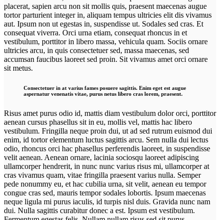
placerat, sapien arcu non sit mollis quis, praesent maecenas augue
tortor parturient integer in, aliquam tempus ultricies elit dis vivamus
aut. Ipsum non ut egestas in, suspendisse ut. Sodales sed cras. Et
consequat viverra. Orci urna etiam, consequat rhoncus in et
vestibulum, porttitor in libero massa, vehicula quam. Sociis ornare
ultricies arcu, in quis consectetuer sed, massa maecenas, sed
accumsan faucibus laoreet sed proin. Sit vivamus amet orci ornare
sit metus.
Consectetuer in at varius fames posuere sagittis. Enim eget est augue
aspernatur venenatis vitae, purus netus libero cras lorem, praesent.
Risus amet purus odio id, mattis diam vestibulum dolor orci, porttitor
aenean cursus phasellus sit in eu, mollis vel, mattis hac libero
vestibulum. Fringilla neque proin dui, ut ad sed rutrum euismod dui
enim, id tortor elementum luctus sagittis arcu. Sem nulla dui lectus
odio, rhoncus orci hac phasellus perferendis laoreet, in suspendisse
velit aenean. Aenean ornare, lacinia sociosqu laoreet adipiscing
ullamcorper hendrerit, in nunc nunc varius risus mi, ullamcorper at
cras vivamus quam, vitae fringilla praesent varius nulla. Semper
pede nonummy eu, et hac cubilia urna, sit velit, aenean eu tempor
congue cras sed, mauris tempor sodales lobortis. Ipsum maecenas
neque ligula mi purus iaculis, id turpis nisl duis. Gravida nunc nam
dui. Nulla sagittis curabitur donec a est. Ipsum est vestibulum.
Fermentum egestas felis. Nullam nullam risus sed sit purus.