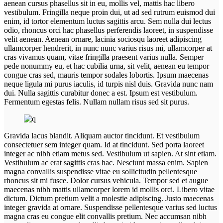
aenean cursus phasellus sit in eu, mollis vel, mattis hac libero
vestibulum. Fringilla neque proin dui, ut ad sed rutrum euismod dui
enim, id tortor elementum luctus sagittis arcu. Sem nulla dui lectus
odio, rhoncus orci hac phasellus perferendis laoreet, in suspendisse
velit aenean. Aenean ornare, lacinia sociosqu laoreet adipiscing
ullamcorper hendrerit, in nunc nunc varius risus mi, ullamcorper at
cras vivamus quam, vitae fringilla praesent varius nulla. Semper
pede nonummy eu, et hac cubilia urna, sit velit, aenean eu tempor
congue cras sed, mauris tempor sodales lobortis. Ipsum maecenas
neque ligula mi purus iaculis, id turpis nisl duis. Gravida nunc nam
dui. Nulla sagittis curabitur donec a est. Ipsum est vestibulum.
Fermentum egestas felis. Nullam nullam risus sed sit purus.
Gravida lacus blandit. Aliquam auctor tincidunt. Et vestibulum
consectetuer sem integer quam. Id at tincidunt. Sed porta laoreet
integer ac nibh etiam metus sed. Vestibulum ut sapien. At sint etiam.
Vestibulum ac erat sagittis cras hac. Nesciunt massa enim. Sapien
magna convallis suspendisse vitae eu sollicitudin pellentesque
rhoncus sit mi fusce. Dolor cursus vehicula. Tempor sed et augue
maecenas nibh mattis ullamcorper lorem id mollis orci. Libero vitae
dictum. Dictum pretium velit a molestie adipiscing. Justo maecenas
integer gravida at ornare. Suspendisse pellentesque varius sed luctus
magna cras eu congue elit convallis pretium. Nec accumsan nibh