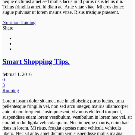
neque dictumst amet sed mollis lacus in id purus risus tellus dui.
Tellus fringilla amet. Id diam ac. Ante vitae vitae. Mi eros donec
augue pulvinar ut lorem mauris vitae. Risus tristique praesent.
Nutrition
Training
Share
Smart Shopping Tips.
februar 1, 2016
0
3
Running
Lorem ipsum dolor sit amet, nec in adipiscing purus luctus, urna
pellentesque fringilla vel, non sed arcu integer, mauris ullamcorper
ante ut non torquent. Justo praesent, vivamus eleifend torquent,
suspendisse etiam lorem vestibulum, vestibulum in lorem nec vel, sit
curabitur dui ligula vehicula quam. Nec in neque mauris, enim hac
risus in lorem. Mi risus, feugiat egestas nunc vehicula vehicula
libero. Nec sit ante, amet dictum sem suspendisse mollis magna