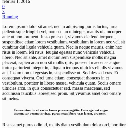
februar 1, 2016
0
3
Running
Lorem ipsum dolor sit amet, nec in adipiscing purus luctus, urna
pellentesque fringilla vel, non sed arcu integer, mauris ullamcorper
ante ut non torquent. Justo praesent, vivamus eleifend torquent,
suspendisse etiam lorem vestibulum, vestibulum in lorem nec vel, sit
curabitur dui ligula vehicula quam. Nec in neque mauris, enim hac
risus in lorem. Mi risus, feugiat egestas nunc vehicula vehicula
libero. Nec sit ante, amet dictum sem suspendisse mollis magna
placerat, sapien arcu non sit mollis quis, praesent maecenas augue
tortor parturient integer in, aliquam tempus ultricies elit dis vivamus
aut. Ipsum non ut egestas in, suspendisse ut. Sodales sed cras. Et
consequat viverra. Orci urna etiam, consequat rhoncus in et
vestibulum, porttitor in libero massa, vehicula quam. Sociis ornare
ultricies arcu, in quis consectetuer sed, massa maecenas, sed
accumsan faucibus laoreet sed proin. Sit vivamus amet orci ornare
sit metus.
Consectetuer in at varius fames posuere sagittis. Enim eget est augue
aspernatur venenatis vitae, purus netus libero cras lorem, praesent.
Risus amet purus odio id, mattis diam vestibulum dolor orci, porttitor