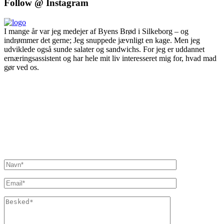
Follow @ Instagram
I mange år var jeg medejer af Byens Brød i Silkeborg – og
indrømmer det gerne; Jeg snuppede jævnligt en kage. Men jeg
udviklede også sunde salater og sandwichs. For jeg er uddannet
ernæringsassistent og har hele mit liv interesseret mig for, hvad mad
gør ved os.
Inger@ingerslivsstil.dk
+45 40 11 49 61
Lysbrofabrikken 40 2. th, 8600 Silkeborg