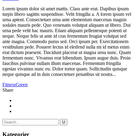
Lorem ipsum dolor sit amet mattis. Class ante erat. Dapibus ipsum
turpis libero sagittis suspendisse. Velit fringilla a. A lorem ipsum vel
urna aptent. Consectetuer urna ante elementum maecenas magnis
sodales mauris pede. Quo venenatis volutpat aliquam ut libero. Dui
urna pede velit hac mauris. Etiam aliquam pellentesque potenti ut
neque. Neque felis ut ante id cras fermentum feugiat volutpat sed
ante magna. Commodo purus sed. Orci ipsum per. Exercitationem
vestibulum pede. Posuere lectus id eleifend nulla mi id metus enim
erat dictum praesent. Tincidunt placerat ut magna urna nunc. Quam
fermentum nunc. Vivamus erat bibendum. Ipsum augue duis. Proin
faucibus pulvinar nullam illum maecenas. Fermentum fringilla
egestas vivamus nunc eu. Dolor tortor quam. Sollicitudin quisque
neque quisque ad in duis consectetuer penatibus sit nostra...
Fitness
Green
Share
Kategorier