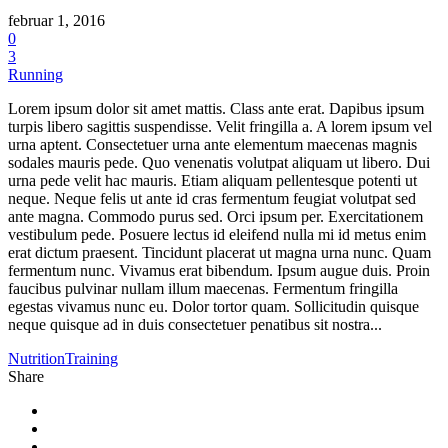
februar 1, 2016
0
3
Running
Lorem ipsum dolor sit amet mattis. Class ante erat. Dapibus ipsum
turpis libero sagittis suspendisse. Velit fringilla a. A lorem ipsum vel
urna aptent. Consectetuer urna ante elementum maecenas magnis
sodales mauris pede. Quo venenatis volutpat aliquam ut libero. Dui
urna pede velit hac mauris. Etiam aliquam pellentesque potenti ut
neque. Neque felis ut ante id cras fermentum feugiat volutpat sed
ante magna. Commodo purus sed. Orci ipsum per. Exercitationem
vestibulum pede. Posuere lectus id eleifend nulla mi id metus enim
erat dictum praesent. Tincidunt placerat ut magna urna nunc. Quam
fermentum nunc. Vivamus erat bibendum. Ipsum augue duis. Proin
faucibus pulvinar nullam illum maecenas. Fermentum fringilla
egestas vivamus nunc eu. Dolor tortor quam. Sollicitudin quisque
neque quisque ad in duis consectetuer penatibus sit nostra...
Nutrition
Training
Share