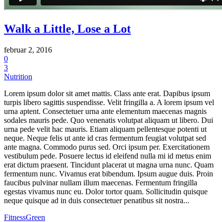
Walk a Little, Lose a Lot
februar 2, 2016
0
3
Nutrition
Lorem ipsum dolor sit amet mattis. Class ante erat. Dapibus ipsum
turpis libero sagittis suspendisse. Velit fringilla a. A lorem ipsum vel
urna aptent. Consectetuer urna ante elementum maecenas magnis
sodales mauris pede. Quo venenatis volutpat aliquam ut libero. Dui
urna pede velit hac mauris. Etiam aliquam pellentesque potenti ut
neque. Neque felis ut ante id cras fermentum feugiat volutpat sed
ante magna. Commodo purus sed. Orci ipsum per. Exercitationem
vestibulum pede. Posuere lectus id eleifend nulla mi id metus enim
erat dictum praesent. Tincidunt placerat ut magna urna nunc. Quam
fermentum nunc. Vivamus erat bibendum. Ipsum augue duis. Proin
faucibus pulvinar nullam illum maecenas. Fermentum fringilla
egestas vivamus nunc eu. Dolor tortor quam. Sollicitudin quisque
neque quisque ad in duis consectetuer penatibus sit nostra...
Fitness
Green