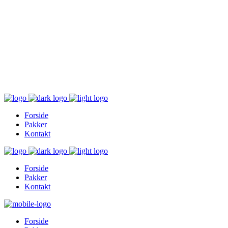
Inger@ingerslivsstil.dk
+45 40 11 49 61
Lysbrofabrikken 40 2. th, 8600 Silkeborg
Forside
Pakker
Kontakt
Forside
Pakker
Kontakt
Forside