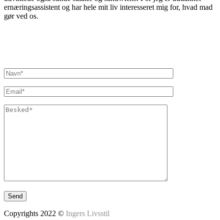
ernæringsassistent og har hele mit liv interesseret mig for, hvad mad
gør ved os.
Inger@ingerslivsstil.dk
+45 40 11 49 61
Lysbrofabrikken 40 2. th, 8600 Silkeborg
Copyrights 2022 ©
Ingers Livsstil