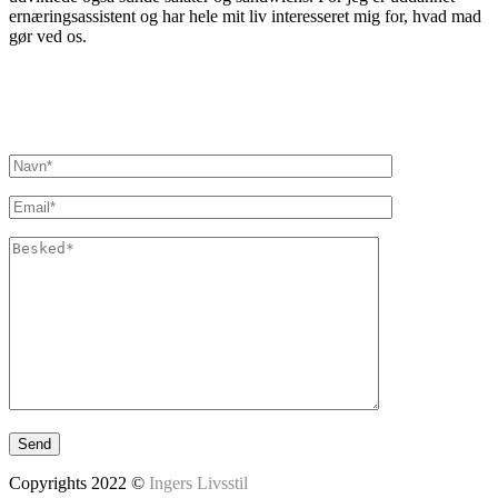
ernæringsassistent og har hele mit liv interesseret mig for, hvad mad
gør ved os.
Inger@ingerslivsstil.dk
+45 40 11 49 61
Lysbrofabrikken 40 2. th, 8600 Silkeborg
Copyrights 2022 ©
Ingers Livsstil