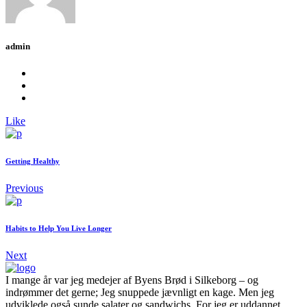
admin
Like
Getting Healthy
Previous
Habits to Help You Live Longer
Next
I mange år var jeg medejer af Byens Brød i Silkeborg – og
indrømmer det gerne; Jeg snuppede jævnligt en kage. Men jeg
udviklede også sunde salater og sandwichs. For jeg er uddannet