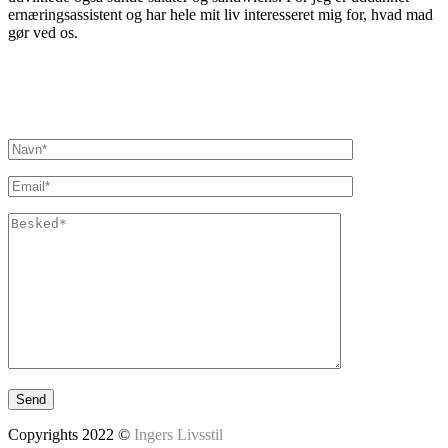
ernæringsassistent og har hele mit liv interesseret mig for, hvad mad
gør ved os.
Inger@ingerslivsstil.dk
+45 40 11 49 61
Lysbrofabrikken 40 2. th, 8600 Silkeborg
Copyrights 2022 ©
Ingers Livsstil