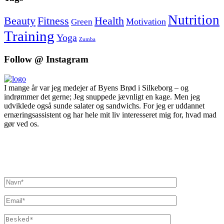
Nutrition
Beauty
Fitness
Health
Motivation
Green
Training
Yoga
Zumba
Follow @ Instagram
I mange år var jeg medejer af Byens Brød i Silkeborg – og
indrømmer det gerne; Jeg snuppede jævnligt en kage. Men jeg
udviklede også sunde salater og sandwichs. For jeg er uddannet
ernæringsassistent og har hele mit liv interesseret mig for, hvad mad
gør ved os.
Inger@ingerslivsstil.dk
+45 40 11 49 61
Lysbrofabrikken 40 2. th, 8600 Silkeborg