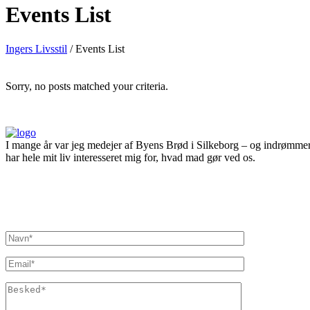
Events List
Ingers Livsstil
/
Events List
Sorry, no posts matched your criteria.
I mange år var jeg medejer af Byens Brød i Silkeborg – og indrømmer
har hele mit liv interesseret mig for, hvad mad gør ved os.
Inger@ingerslivsstil.dk
+45 40 11 49 61
Lysbrofabrikken 40 2. th, 8600 Silkeborg