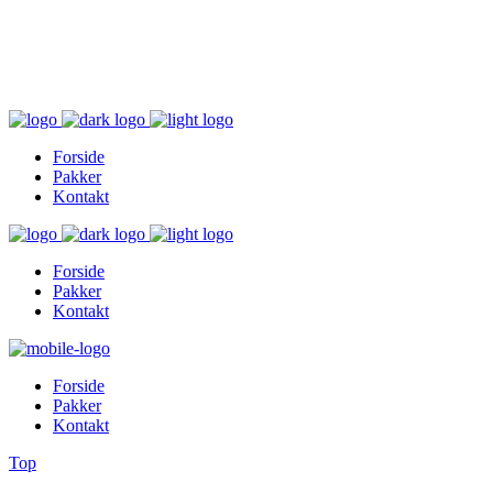
Inger@ingerslivsstil.dk
+45 40 11 49 61
Lysbrofabrikken 40 2. th, 8600 Silkeborg
Forside
Pakker
Kontakt
Forside
Pakker
Kontakt
Forside
Pakker
Kontakt
Top