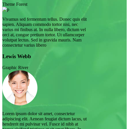
Theme Forest
Vivamus sed fermentum tellus. Donec quis elit
sapien. Aliquam commodo tortor nisi, nec
varius mi finibus at. In nulla libero, dictum vel
orci at, congue pretium tortor. Ut ullamcorper
volutpat lectus. Sed in gravida mauris. Nam
consectetur varius libero
Lewis Webb
Graphic River
Lorem ipsum dolor sit amet, consectetur
adipiscing elit. Aenean feugiat dictum lacus, ut
hendrerit mi pulvinar vel. Fusce id nibh at