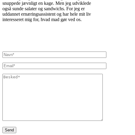
snuppede jævnligt en kage. Men jeg udviklede
også sunde salater og sandwichs. For jeg er
uddannet ernæringsassistent og har hele mit liv
interesseret mig for, hvad mad gør ved os.
Inger@ingerslivsstil.dk
+45 40 11 49 61
Lysbrofabrikken 40 2. th, 8600 Silkeborg