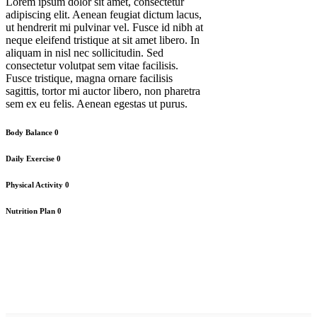
Lorem ipsum dolor sit amet, consectetur
adipiscing elit. Aenean feugiat dictum lacus,
ut hendrerit mi pulvinar vel. Fusce id nibh at
neque eleifend tristique at sit amet libero. In
aliquam in nisl nec sollicitudin. Sed
consectetur volutpat sem vitae facilisis.
Fusce tristique, magna ornare facilisis
sagittis, tortor mi auctor libero, non pharetra
sem ex eu felis. Aenean egestas ut purus.
Body Balance
0
Daily Exercise
0
Physical Activity
0
Nutrition Plan
0