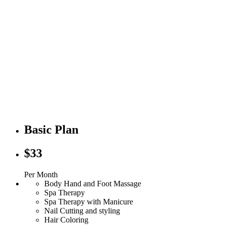
Because You Matter
Lorem ipsum dolor sit amet facilisis sed vitae
lorem pede at eu arcu vulputate metus luctus ut
quis vivamus vitae id habitasse et morbi
Basic Plan
$33
Per Month
Body Hand and Foot Massage
Spa Therapy
Spa Therapy with Manicure
Nail Cutting and styling
Hair Coloring