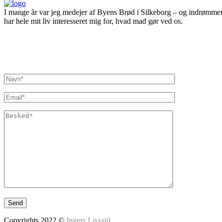
I mange år var jeg medejer af Byens Brød i Silkeborg – og indrømmer
har hele mit liv interesseret mig for, hvad mad gør ved os.
Inger@ingerslivsstil.dk
+45 40 11 49 61
Lysbrofabrikken 40 2. th, 8600 Silkeborg
Copyrights 2022 ©
Ingers Livsstil