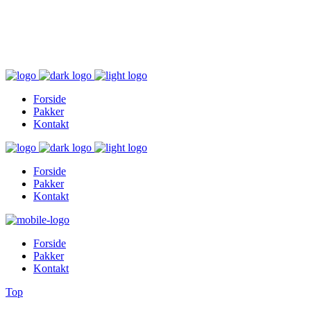
Inger@ingerslivsstil.dk
+45 40 11 49 61
Lysbrofabrikken 40 2. th, 8600 Silkeborg
Forside
Pakker
Kontakt
Forside
Pakker
Kontakt
Forside
Pakker
Kontakt
Top